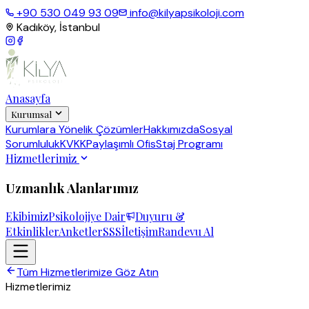
+90 530 049 93 09
info@kilyapsikoloji.com
Kadıköy, İstanbul
Anasayfa
Kurumsal
Kurumlara Yönelik Çözümler
Hakkımızda
Sosyal
Sorumluluk
KVKK
Paylaşımlı Ofis
Staj Programı
Hizmetlerimiz
Uzmanlık Alanlarımız
Ekibimiz
Psikolojiye Dair
Duyuru &
Etkinlikler
Anketler
SSS
İletişim
Randevu Al
Tüm Hizmetlerimize Göz Atın
Hizmetlerimiz