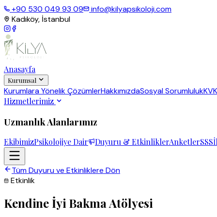
+90 530 049 93 09
info@kilyapsikoloji.com
Kadıköy, İstanbul
Anasayfa
Kurumsal
Kurumlara Yönelik Çözümler
Hakkımızda
Sosyal Sorumluluk
KV
Hizmetlerimiz
Uzmanlık Alanlarımız
Ekibimiz
Psikolojiye Dair
Duyuru & Etkinlikler
Anketler
SSS
İ
Tüm Duyuru ve Etkinliklere Dön
Etkinlik
Kendine İyi Bakma Atölyesi