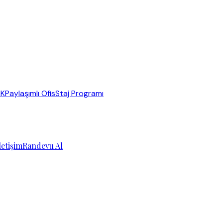
KK
Paylaşımlı Ofis
Staj Programı
letişim
Randevu Al