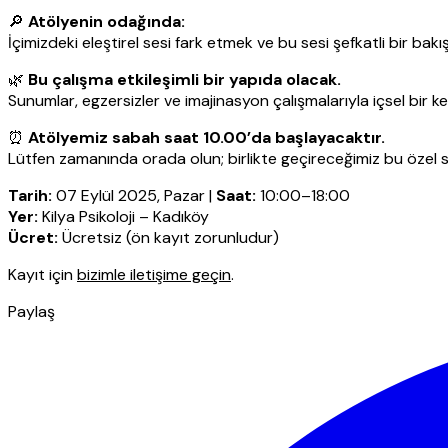
🔎
Atölyenin odağında:
İçimizdeki eleştirel sesi fark etmek ve bu sesi şefkatli bir bak
🌿
Bu çalışma etkileşimli bir yapıda olacak.
Sunumlar, egzersizler ve imajinasyon çalışmalarıyla içsel bir ke
⏰
Atölyemiz sabah saat 10.00’da başlayacaktır.
Lütfen zamanında orada olun; birlikte geçireceğimiz bu özel sü
Tarih:
07 Eylül 2025, Pazar |
Saat:
10:00–18:00
Yer:
Kilya Psikoloji – Kadıköy
Ücret:
Ücretsiz (ön kayıt zorunludur)
Kayıt için
bizimle iletişime geçin
.
Paylaş